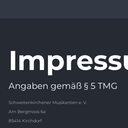
Impres
Angaben gemäß § 5 TMG
Schweitenkirchener Musikanten e. V.
Am Bergmoos 6a
85414 Kirchdorf